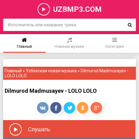
UZBMP3.COM
Главный
Новинки музыки
Категория
Главный
»
Узбекская новая музыка
» Dilmurod Madmusayev -
LOLO LOLO
Dilmurod Madmusayev - LOLO LOLO
Слушать