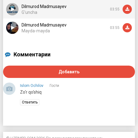
Dilmurod Madmusayev
03:55
G'uncha
Dilmurod Madmusayev
03:55
Mayda-mayda
Комментарии
Добавить
Islom Ochilov
Гости
20 октября 2021 00:13
Zo‘r qo‘shiq
Ответить