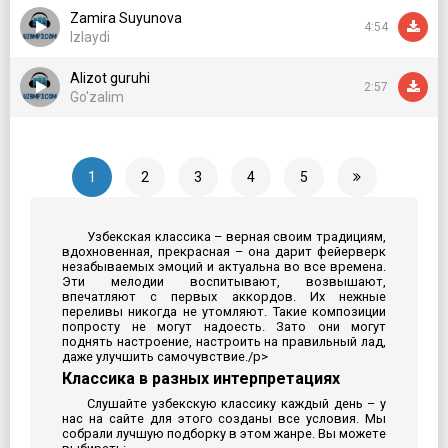
Zamira Suyunova
4:54
Izlaydi
Alizot guruhi
2:57
Go'zalim
1
2
3
4
5
Узбекская классика – верная своим традициям,
вдохновенная, прекрасная – она дарит фейерверк
незабываемых эмоций и актуальна во все времена.
Эти мелодии воспитывают, возвышают,
впечатляют с первых аккордов. Их нежные
переливы никогда не утомляют. Такие композиции
попросту не могут надоесть. Зато они могут
поднять настроение, настроить на правильный лад,
даже улучшить самочувствие./p>
Классика в разных интерпретациях
Слушайте узбекскую классику каждый день – у
нас на сайте для этого созданы все условия. Мы
собрали лучшую подборку в этом жанре. Вы можете