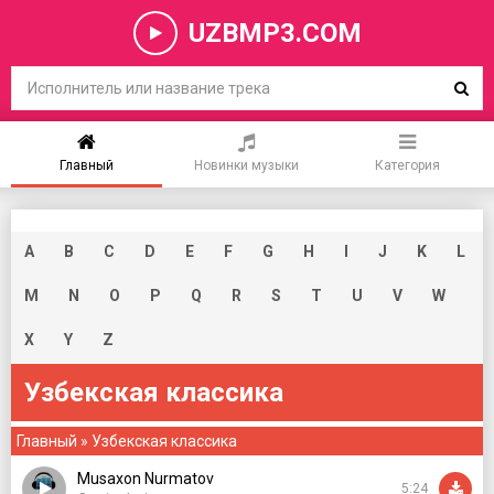
UZBMP3.COM
Главный
Новинки музыки
Категория
A
B
C
D
E
F
G
H
I
J
K
L
M
N
O
P
Q
R
S
T
U
V
W
X
Y
Z
Узбекская классика
Главный
» Узбекская классика
Musaxon Nurmatov
5:24