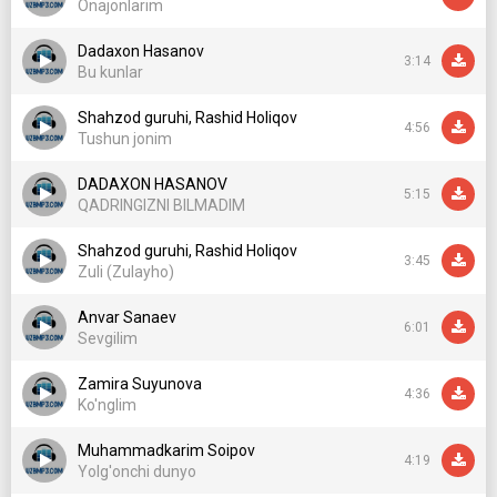
Onajonlarim
Dadaxon Hasanov
3:14
Bu kunlar
Shahzod guruhi, Rashid Holiqov
4:56
Tushun jonim
DADAXON HASANOV
5:15
QADRINGIZNI BILMADIM
Shahzod guruhi, Rashid Holiqov
3:45
Zuli (Zulayho)
Anvar Sanaev
6:01
Sevgilim
Zamira Suyunova
4:36
Ko'nglim
Muhammadkarim Soipov
4:19
Yolg'onchi dunyo