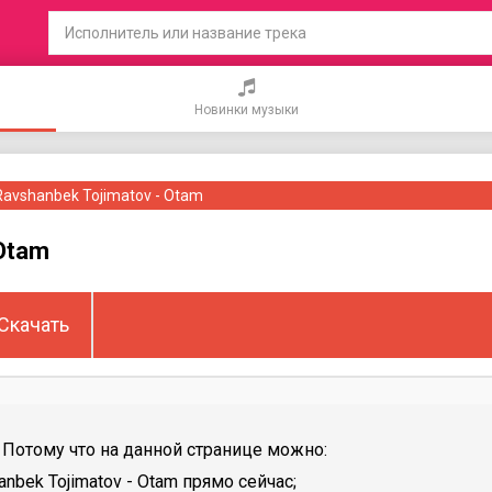
Новинки музыки
Ravshanbek Tojimatov - Otam
 Otam
Скачать
Потому что на данной странице можно:
bek Tojimatov - Otam прямо сейчас;