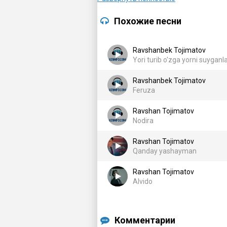
Lek sog'indim men otamni
Похожие песни
Otamni asragin Allohim
Sovuqda qo'llari muzlab qolibdi
Ravshanbek Tojimatov
Biz uchun sovg'a salom olibdi
Yori turib o'zga yorni suyganl
Jussasi kichrayib ancha tolibdi
Ravshanbek Tojimatov
Otamni asragin Allohim
Feruza
Eng ulug' so'zim bu otam
Ravshan Tojimatov
Ojizman ko'zim shu otam
Nodira
Tosh otmas dushmanlar boshimga
Siz borsiz baxtimga otam
Ravshan Tojimatov
Qanday yashayman
Ravshan Tojimatov
Alvido
Комментарии