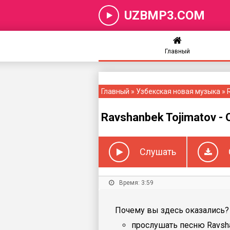
UZBMP3.COM
Главный
Главный
»
Узбекская новая музыка
» 
Ravshanbek Tojimatov -
Слушать
Время: 3:59
Почему вы здесь оказались? 
прослушать песню Ravshan