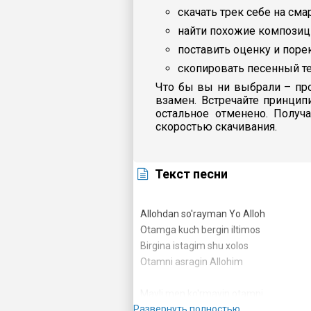
скачать трек себе на сма
найти похожие композиц
поставить оценку и пор
скопировать песенный те
Что бы вы ни выбрали – про
взамен. Встречайте принцип
остальное отменено. Получ
скоростью скачивания.
Текст песни
Allohdan so'rayman Yo Alloh
Otamga kuch bergin iltimos
Birgina istagim shu xolos
Otamni asragin Allohim
Mayli men ko'rmayin otamni
Развернуть полностью
Yoniga bormayin otamni