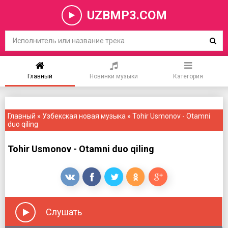
UZBMP3.COM
Главный
Новинки музыки
Категория
Главный
»
Узбекская новая музыка
» Tohir Usmonov - Otamni
duo qiling
Tohir Usmonov - Otamni duo qiling
Слушать