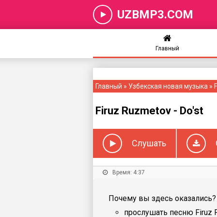
UZBMP3.COM
Главный
Главный
»
Узбекская новая музыка
» 
Firuz Ruzmetov - Do'st
Слушать
Время: 4:37
Почему вы здесь оказались? 
прослушать песню Firuz R