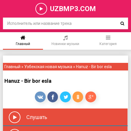
UZBMP3.COM
Главный
Новинки музыки
Категория
Главный
»
Узбекская новая музыка
» Hanuz - Bir bor esla
Hanuz - Bir bor esla
Слушать