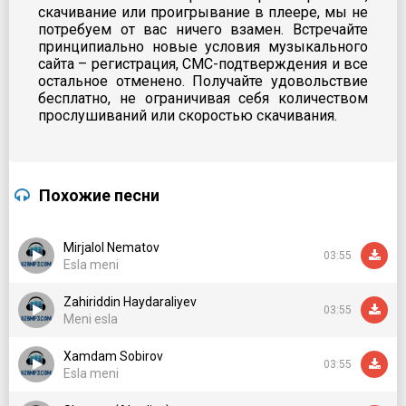
скачивание или проигрывание в плеере, мы не
потребуем от вас ничего взамен. Встречайте
принципиально новые условия музыкального
сайта – регистрация, СМС-подтверждения и все
остальное отменено. Получайте удовольствие
бесплатно, не ограничивая себя количеством
прослушиваний или скоростью скачивания.
Похожие песни
Mirjalol Nematov
03:55
Esla meni
Zahiriddin Haydaraliyev
03:55
Meni esla
Xamdam Sobirov
03:55
Esla meni