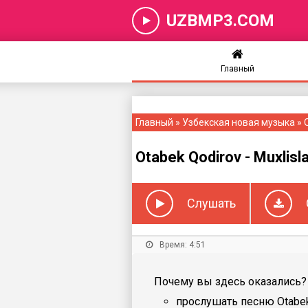
UZBMP3.COM
Главный
Главный
»
Узбекская новая музыка
» 
Otabek Qodirov - Muxlisl
Слушать
Время: 4:51
Почему вы здесь оказались? 
прослушать песню Otabek 