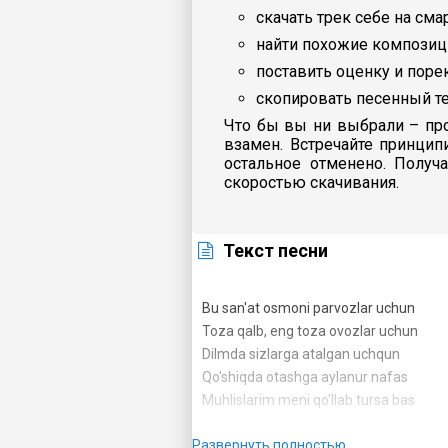
скачать трек себе на сма
найти похожие композиц
поставить оценку и пор
скопировать песенный те
Что бы вы ни выбрали – про
взамен. Встречайте принцип
остальное отменено. Получ
скоростью скачивания.
Текст песни
Bu san'at osmoni parvozlar uchun
Toza qalb, eng toza ovozlar uchun
Dilmda sizlarga atalgan uchqun
Qo'shiqda otashga aylanur nafas
Muhlislarim meni qo'llab tursa bas
Развернуть полностью
San'atimni maqtab savdo qilmadim