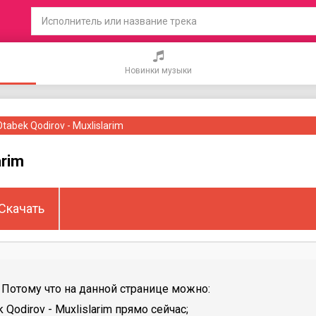
Новинки музыки
Otabek Qodirov - Muxlislarim
arim
Скачать
Потому что на данной странице можно:
Qodirov - Muxlislarim прямо сейчас;