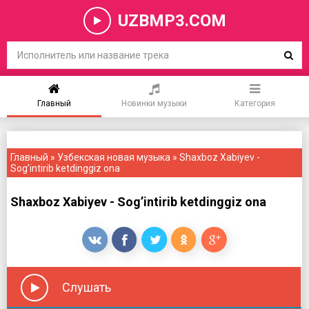
UZBMP3.COM
Главный
Новинки музыки
Категория
Главный
»
Узбекская новая музыка
» Shaxboz Xabiyev -
Sog’intirib ketdinggiz ona
Shaxboz Xabiyev - Sog’intirib ketdinggiz ona
Слушать