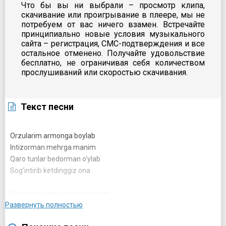
Что бы вы ни выбрали – просмотр клипа,
скачивание или проигрывание в плеере, мы не
потребуем от вас ничего взамен. Встречайте
принципиально новые условия музыкального
сайта – регистрация, СМС-подтверждения и все
остальное отменено. Получайте удовольствие
бесплатно, не ограничивая себя количеством
прослушиваний или скоростью скачивания.
Текст песни
Orzularim armonga boylab
Intizorman mehrga manim
Qaro tunlar bedorman o'ylab
Sog’intirib ketdinggiz ona
Yetmas ba'zan sabr bardoshim
Развернуть полностью
Ko'zdan oqar hijronli yoshim
Eng yaqinim dilga sirdoshim