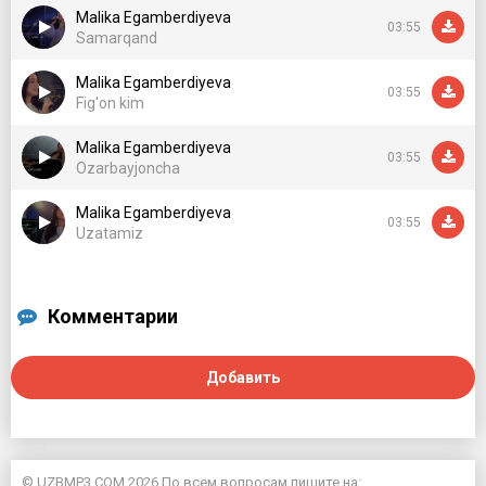
Malika Egamberdiyeva
03:55
Samarqand
Malika Egamberdiyeva
03:55
Fig'on kim
Malika Egamberdiyeva
03:55
Ozarbayjoncha
Malika Egamberdiyeva
03:55
Uzatamiz
Комментарии
Добавить
© UZBMP3.COM 2026 По всем вопросам пишите на: