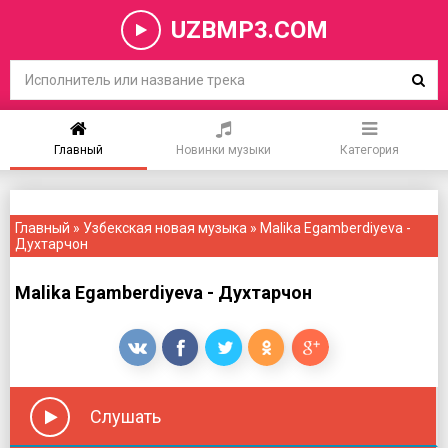
UZBMP3.COM
Главный
Новинки музыки
Категория
Главный
»
Узбекская новая музыка
» Malika Egamberdiyeva -
Духтарчон
Malika Egamberdiyeva - Духтарчон
Слушать