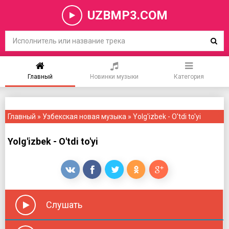
UZBMP3.COM
Главный
Новинки музыки
Категория
Главный
»
Узбекская новая музыка
» Yolg'izbek - O'tdi to'yi
Yolg'izbek - O'tdi to'yi
Слушать