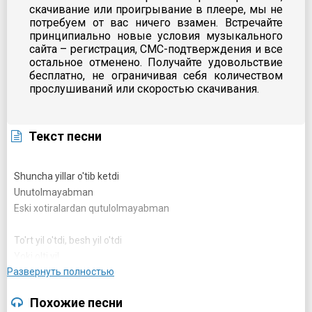
скачивание или проигрывание в плеере, мы не
потребуем от вас ничего взамен. Встречайте
принципиально новые условия музыкального
сайта – регистрация, СМС-подтверждения и все
остальное отменено. Получайте удовольствие
бесплатно, не ограничивая себя количеством
прослушиваний или скоростью скачивания.
Текст песни
Shuncha yillar o'tib ketdi
Unutolmayabman
Eski xotiralardan qutulolmayabman
To'rt yil o'tdi, besh yil o'tdi
Yoki olti yil
Развернуть полностью
Telbaga aylantirgan men
Tuzololmayabman
Похожие песни