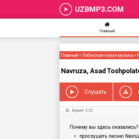
UZBMP3.COM
Главный
Главный
»
Узбекская новая музыка
» 
Navruza, Asad Toshpolato
Слушать
Время: 3:32
Почему вы здесь оказались? 
прослушать песню Navruza,