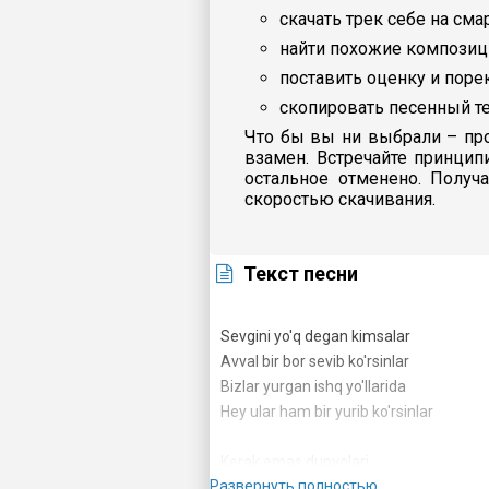
скачать трек себе на сма
найти похожие композиц
поставить оценку и пор
скопировать песенный те
Что бы вы ни выбрали – про
взамен. Встречайте принцип
остальное отменено. Получ
скоростью скачивания.
Текст песни
Sevgini yo'q degan kimsalar
Avval bir bor sevib ko'rsinlar
Bizlar yurgan ishq yo'llarida
Hey ular ham bir yurib ko'rsinlar
Kerak emas dunyolari
Развернуть полностью
Qurib ketsin tillolari