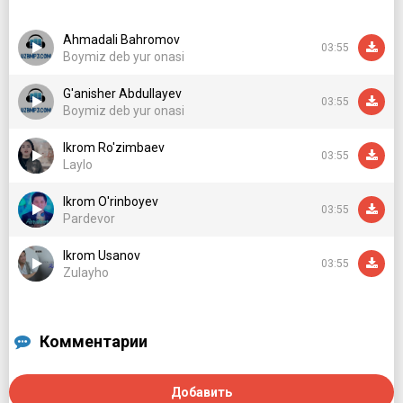
Mendek sevolmaydi hech bir inson
Ahmadali Bahromov
03:55
Hayotim en uchun beraman jon
Boymiz deb yur onasi
Onamdan keyingi eng mehribon
G'anisher Abdullayev
Dunyoga keltirding qizu o'g'lon
03:55
Boymiz deb yur onasi
Farishta haqida eshitganman
Ikrom Ro'zimbaev
Lekin ko'raolmaganman hech bir
03:55
Laylo
Ko'rinishidan tasavvur qilaman
Senga o'xshasa kerak farishtalar
Ikrom O'rinboyev
03:55
Pardevor
Ikrom Usanov
03:55
Zulayho
Комментарии
Добавить