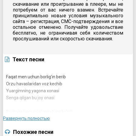
скачивание или проигрывание в плеере, мы не
потребуем от вас ничего взамен. Встречайте
принципиально новые условия музыкального
сайта – регистрация, СМС-подтверждения и все
остальное отменено. Получайте удовольствие
бесплатно, не ограничивая себя количеством
прослушиваний или скоростью скачивания.
Текст песни
Faqat men uchun borlig'in berib
Orzu havaslaridan voz kechib
Yuargimning yagona xonasi
Senga qilgan bu joy onasi
Borimga ham yo'g'imga ham ko'nib
Развернуть полностью
Qarorlarimga itoat qilib
Ruxsatsiz qadam bosmas ostonasi
Похожие песни
Har doim yonimdasan onasi