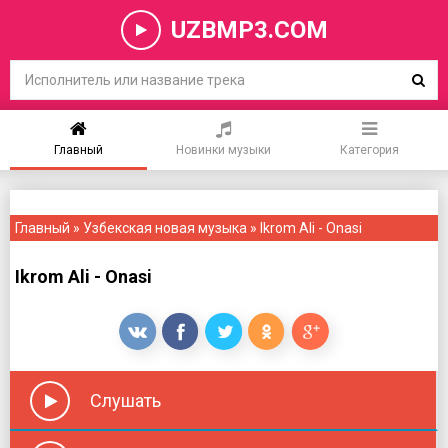
UZBMP3.COM
Главный
Новинки музыки
Категория
Главный
»
Узбекская новая музыка
» Ikrom Ali - Onasi
Ikrom Ali - Onasi
Слушать