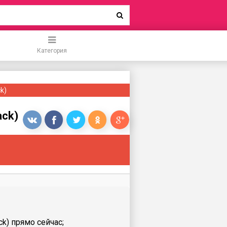
Категория
k)
ack)
ck) прямо сейчас;