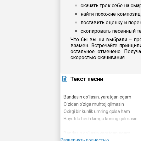
скачать трек себе на сма
найти похожие композиц
поставить оценку и пор
скопировать песенный те
Что бы вы ни выбрали – про
взамен. Встречайте принцип
остальное отменено. Получ
скоростью скачивания.
Текст песни
Bandasin qo'llasin, yaratgan egam
O'zidan o'ziga muhtoj qilmasin
Oxirgi bir kunlik umring qolsa ham
Hayotda hech kimga kuning qolmasin
Bandasin qo'llasin yaratgan egam
Развернуть полностью
O'zidan o'ziga muhtoj qilmasin