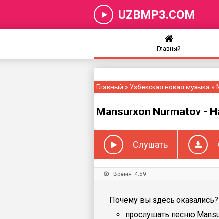
UZBMP3.COM
Главный
Главный
»
Узбекская новая музыка
» 
Mansurxon Nurmatov - Ha
Слушать
Время: 4:59
Почему вы здесь оказались? 
прослушать песню Mansurx