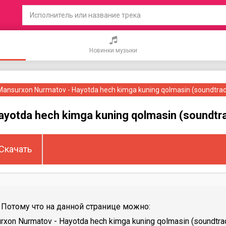
Новинки музыки
Mansurxon Nurmatov - Hayotda hech kimga kuning qolmasin (soundtrac
yotda hech kimga kuning qolmasin (soundtr
Скачать
Потому что на данной странице можно:
on Nurmatov - Hayotda hech kimga kuning qolmasin (soundtra