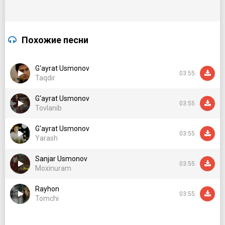
Похожие песни
G'ayrat Usmonov
03:55
Taqdir
G'ayrat Usmonov
03:55
Tovlanib
G'ayrat Usmonov
03:55
Yarash
Sanjar Usmonov
03:55
Moxinuram
Rayhon
03:55
Tomchi