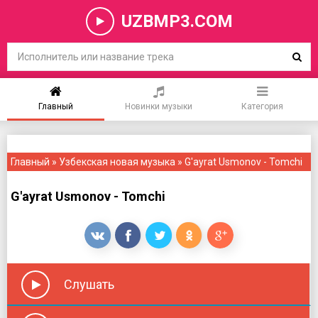
UZBMP3.COM
Главный
Новинки музыки
Категория
Главный
»
Узбекская новая музыка
» G'ayrat Usmonov - Tomchi
G'ayrat Usmonov - Tomchi
Слушать