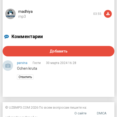
Bagʻri keng oʻzbekning oʻchmas iymoni,
madhiya
03:55
Erkin, yosh avlodlar senga zoʻr qanot!
mp3
Istiqlol mashʼali, tinchlik posboni,
Haqsevar, ona yurt, mangu boʻl obod!
Комментарии
Oltin bu vodiylar - jon Oʻzbekiston,
Ajdodlar mardona ruhi senga yor!
Ulugʻ xalq qudrati joʻsh urgan zamon,
Добавить
Olamni mahliyo aylagan diyor!
parvina
Гости
30 марта 2024 16:28
Ochen kruta
Ответить
© UZBMP3.COM 2026 По всем вопросам пишите на:
О сайте
DMCA