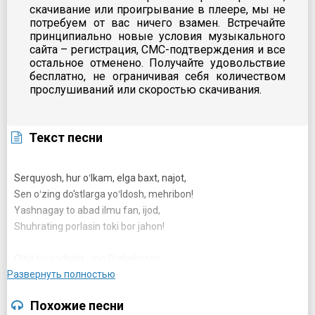
скачивание или проигрывание в плеере, мы не
потребуем от вас ничего взамен. Встречайте
принципиально новые условия музыкального
сайта – регистрация, СМС-подтверждения и все
остальное отменено. Получайте удовольствие
бесплатно, не ограничивая себя количеством
прослушиваний или скоростью скачивания.
Текст песни
Serquyosh, hur oʻlkam, elga baxt, najot,
Sen oʻzing do'stlarga yoʻldosh, mehribon!
Yashnagay to abad ilmu fan, ijod,
Shuhrating porlasin toki bor jahon!
Oltin bu vodiylar - jon Oʻzbekiston,
Развернуть полностью
Ajdodlar mardona ruhi senga yor!
Ulugʻ xalq qudrati joʻsh urgan zamon,
Похожие песни
Olamni mahliyo aylagan diyor!