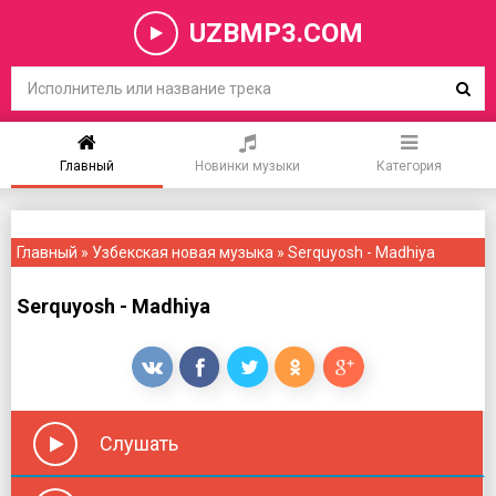
UZBMP3.COM
Главный
Новинки музыки
Категория
Главный
»
Узбекская новая музыка
» Serquyosh - Madhiya
Serquyosh - Madhiya
Слушать